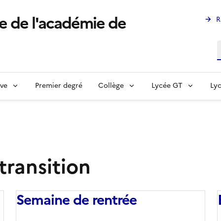
e de l'académie de
R
R
ève
Premier degré
Collège
Lycée GT
Lyc
transition
Semaine de rentrée