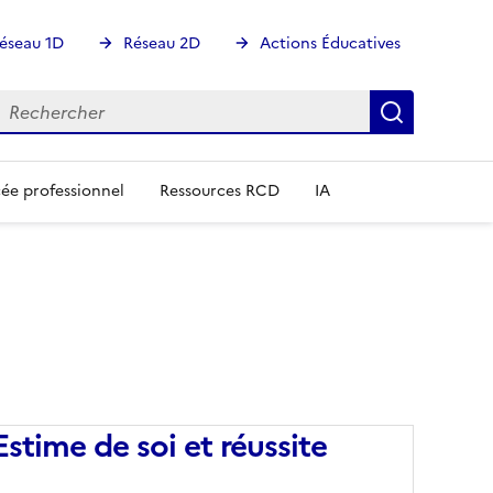
éseau 1D
Réseau 2D
Actions Éducatives
echercher
Rechercher
Recherch
ée professionnel
Ressources RCD
IA
Estime de soi et réussite