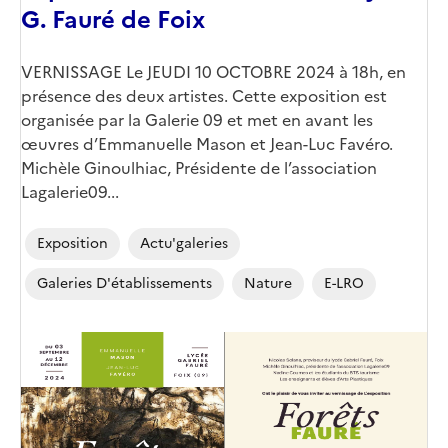
G. Fauré de Foix
Corps
VERNISSAGE Le JEUDI 10 OCTOBRE 2024 à 18h, en
présence des deux artistes. Cette exposition est
organisée par la Galerie 09 et met en avant les
œuvres d’Emmanuelle Mason et Jean-Luc Favéro.
Michèle Ginoulhiac, Présidente de l’association
Lagalerie09...
Exposition
Actu'galeries
Galeries D'établissements
Nature
E-LRO
Image
de
couverture
(conseillée)