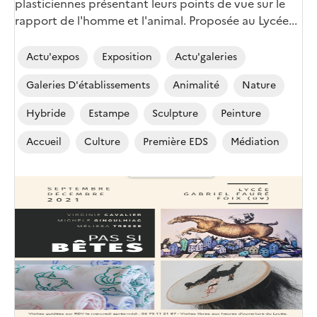
plasticiennes présentant leurs points de vue sur le
rapport de l'homme et l'animal. Proposée au Lycée...
Actu'expos
Exposition
Actu'galeries
Galeries D'établissements
Animalité
Nature
Hybride
Estampe
Sculpture
Peinture
Accueil
Culture
Première EDS
Médiation
Image
de
couverture
(conseillée)