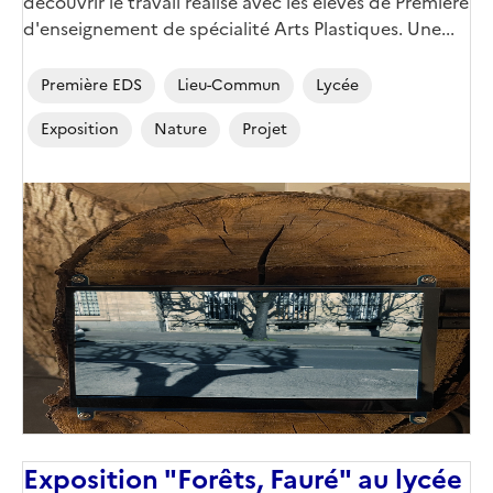
découvrir le travail réalisé avec les élèves de Première
d'enseignement de spécialité Arts Plastiques. Une...
Première EDS
Lieu-Commun
Lycée
Exposition
Nature
Projet
Image
de
couverture
(conseillée)
Exposition "Forêts, Fauré" au lycée