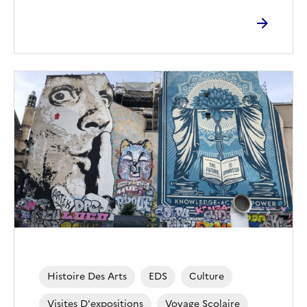
Image
de
couverture
(conseillée)
Histoire Des Arts
EDS
Culture
Visites D'expositions
Voyage Scolaire