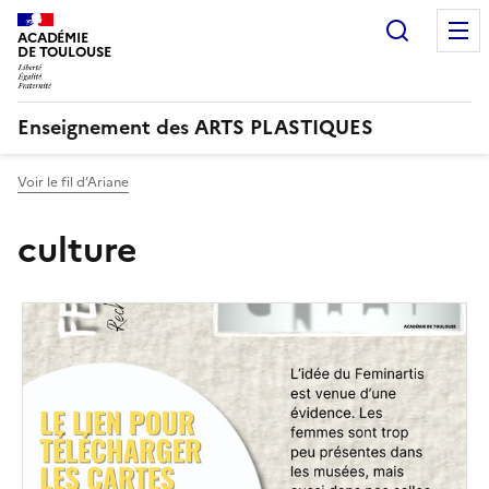
Recherc
ACADÉMIE
DE TOULOUSE
Enseignement des ARTS PLASTIQUES
Voir le fil d’Ariane
culture
Image
de
couverture
(conseillée)