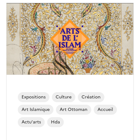
Image
de
couverture
(conseillée)
Expositions
Culture
Création
Art Islamique
Art Ottoman
Accueil
Actu'arts
Hda