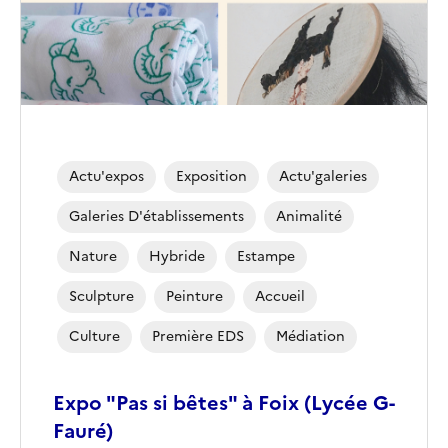
Actu'expos
Exposition
Actu'galeries
Galeries D'établissements
Animalité
Nature
Hybride
Estampe
Sculpture
Peinture
Accueil
Culture
Première EDS
Médiation
Expo "Pas si bêtes" à Foix (Lycée G-
Fauré)