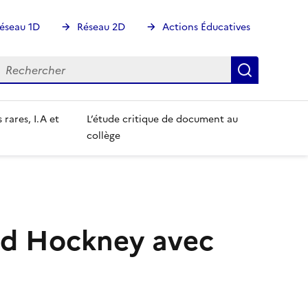
éseau 1D
Réseau 2D
Actions Éducatives
echercher
Rechercher
Recherch
 rares, I.A et
L’étude critique de document au
collège
vid Hockney avec