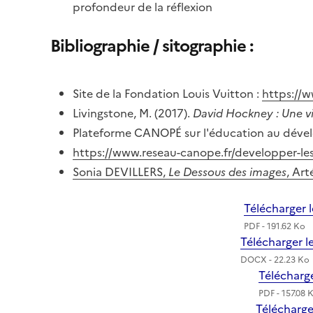
profondeur de la réflexion
Bibliographie / sitographie :
Site de la Fondation Louis Vuitton :
https://w
Livingstone, M. (2017).
David Hockney : Une vi
Plateforme CANOPÉ sur l'éducation au déve
https://www.reseau-canope.fr/developper-les
Sonia DEVILLERS,
Le Dessous des images
, Art
Télécharger 
PDF - 191.62 Ko
Télécharger 
DOCX - 22.23 Ko
Télécharg
PDF - 157.08 
Télécharg