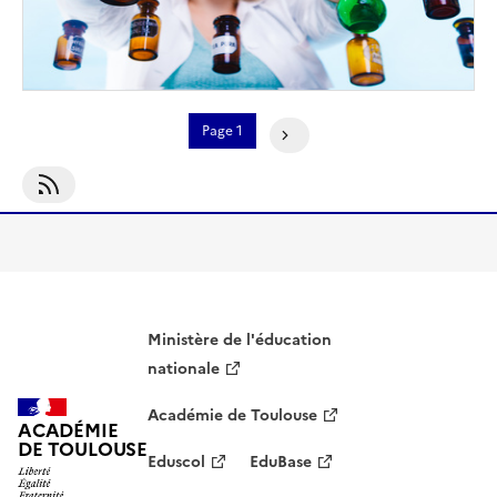
Pagination
Page 1
Page Suivante
S'abonner À Algorithmique
Ministère de l'éducation
nationale
Académie de Toulouse
ACADÉMIE
DE TOULOUSE
Eduscol
EduBase