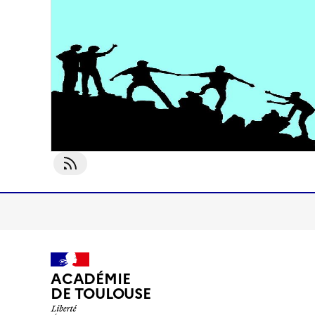
S'abonner À Année En Cours
ACADÉMIE
DE TOULOUSE