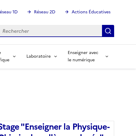
éseau 1D
Réseau 2D
Actions Éducatives
echercher
Rechercher
Recherch
e
Enseigner avec
Laboratoire
fique
le numérique
Stage "Enseigner la Physique-