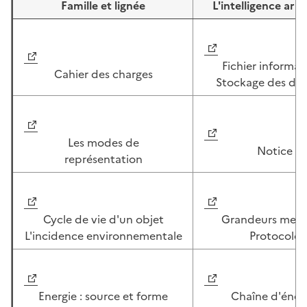
Famille et lignée
L'intelligence artif
Image
Image
Fichier informat
Cahier des charges
Stockage des do
Image
Image
Les modes de
Notice
représentation
Image
Image
Cycle de vie d'un objet
Grandeurs mesu
L'incidence environnementale
Protocole
Image
Image
Energie : source et forme
Chaîne d'éner