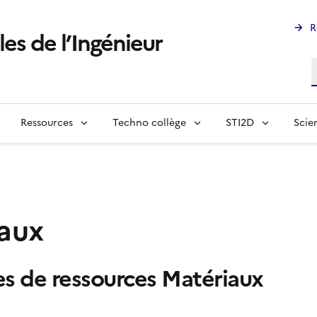
R
les de l’Ingénieur
R
Ressources
Techno collège
STI2D
Scie
iaux
es de ressources Matériaux