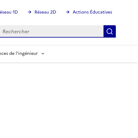
éseau 1D
Réseau 2D
Actions Éducatives
echercher
Rechercher
Recherch
nces de l'ingénieur