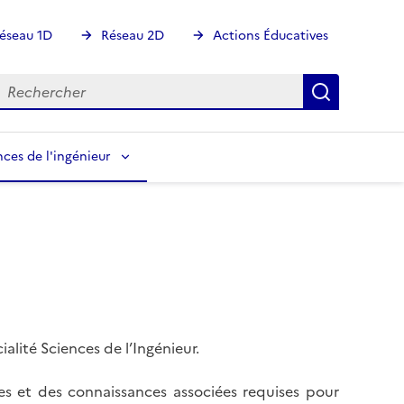
éseau 1D
Réseau 2D
Actions Éducatives
echercher
Rechercher
Recherch
nces de l'ingénieur
lité Sciences de l’Ingénieur.
es et des connaissances associées requises pour