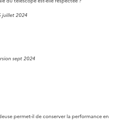
e du télescope est-elle respectée ?
juillet 2024
ersion sept 2024
rdeuse permet-il de conserver la performance en