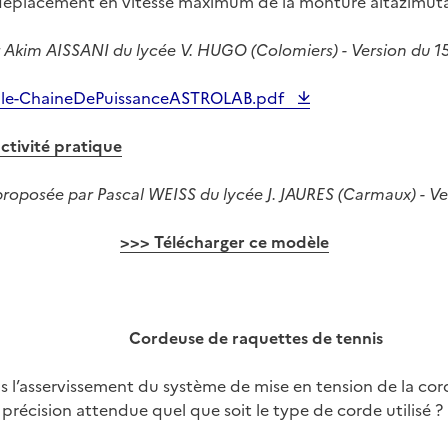
 déplacement en vitesse maximum de la monture altazimutal
 Akim AISSANI du lycée V. HUGO (Colomiers) - Version du 15 
tale-ChaineDePuissanceASTROLAB.pdf
ctivité pratique
proposée par Pascal WEISS du lycée J. JAURES (Carmaux) - V
>>> Télécharger ce modèle
Cordeuse de raquettes de tennis
s l’asservissement du système de mise en tension de la co
précision attendue quel que soit le type de corde utilisé ?