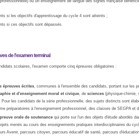
professionnelle) ou un enseignement de langue des signes française bénéficie
nts si les objectifs d'apprentissage du cycle 4 sont atteints ;
nts si ces objectifs sont dépassés.
ves de l'examen terminal
ndidats scolaires, l'examen comporte cinq épreuves obligatoires :
e épreuves écrites
, communes à l'ensemble des candidats, portant sur les
aphie et d'enseignement moral et civique
, de
sciences
(physique-chimie, sc
. Pour les candidats de la série professionnelle, des sujets distincts sont él
ème préparatoires à l'enseignement professionnel, des classes de SEGPA et d
preuve orale de soutenance
qui porte sur l'un des objets d'étude abordés dan
ojets menés au cours des enseignements pratiques interdisciplinaires du cycl
urs Avenir, parcours citoyen, parcours éducatif de santé, parcours d'éducation a