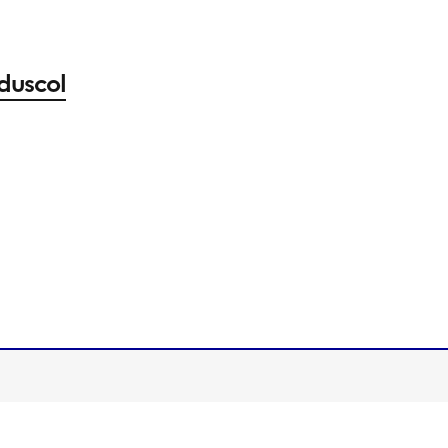
duscol
Image