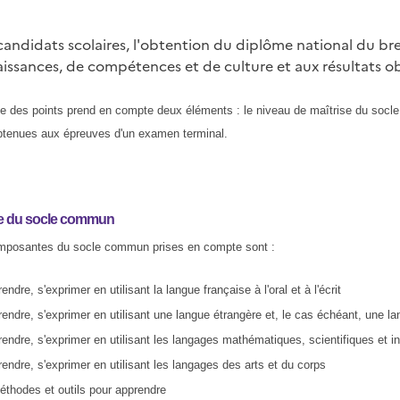
 candidats scolaires, l'obtention du diplôme national du br
issances, de compétences et de culture et aux résultats 
 des points prend en compte deux éléments : le niveau de maîtrise du socl
btenues aux épreuves d'un examen terminal.
se du socle commun
omposantes du socle commun prises en compte sont :
ndre, s'exprimer en utilisant la langue française à l'oral et à l'écrit
ndre, s'exprimer en utilisant une langue étrangère et, le cas échéant, une la
ndre, s'exprimer en utilisant les langages mathématiques, scientifiques et i
ndre, s'exprimer en utilisant les langages des arts et du corps
thodes et outils pour apprendre