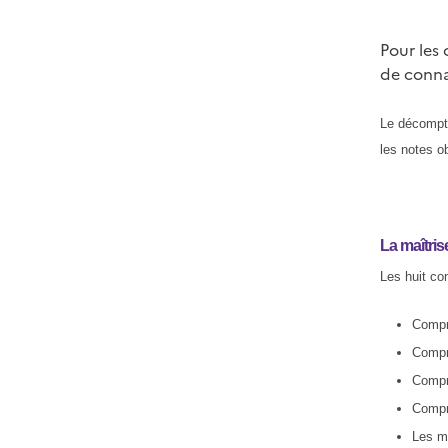
Pour les
de conna
Le décompte
les notes o
La maîtri
Les huit c
Compre
Compre
Compre
Compre
Les mé