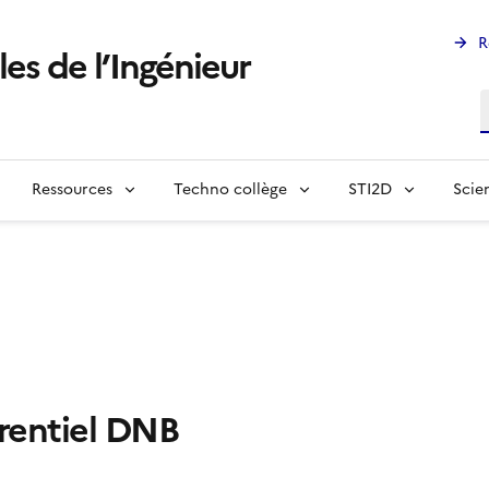
R
les de l’Ingénieur
R
Ressources
Techno collège
STI2D
Scie
rentiel DNB