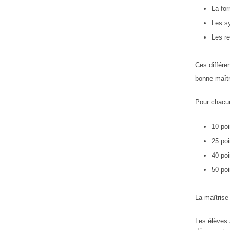
La for
Les s
Les re
Ces différe
bonne maîtr
Pour chacun
10 poi
25 poi
40 poi
50 poi
La maîtris
Les élèves 