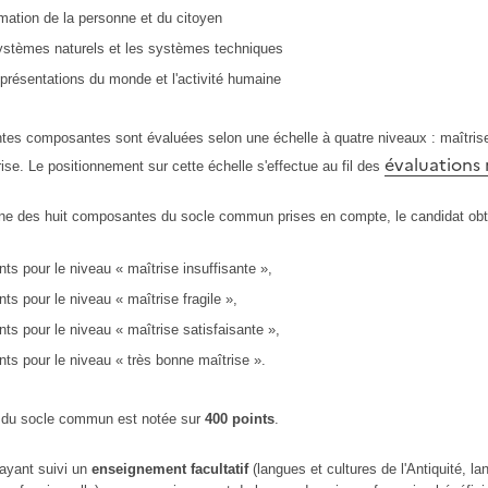
mation de la personne et du citoyen
ystèmes naturels et les systèmes techniques
présentations du monde et l'activité humaine
ntes composantes sont évaluées selon une échelle à quatre niveaux : maîtrise in
évaluations 
ise. Le positionnement sur cette échelle s'effectue au fil des
e des huit composantes du socle commun prises en compte, le candidat obti
nts pour le niveau « maîtrise insuffisante »,
nts pour le niveau « maîtrise fragile »,
nts pour le niveau « maîtrise satisfaisante »,
nts pour le niveau « très bonne maîtrise ».
e du socle commun est notée sur
400 points
.
ayant suivi un
enseignement facultatif
(langues et cultures de l'Antiquité, l