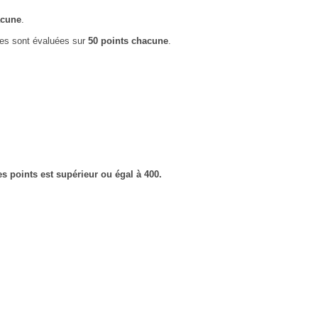
acune
.
nces sont évaluées sur
50 points chacune
.
des points est supérieur ou égal à 400.