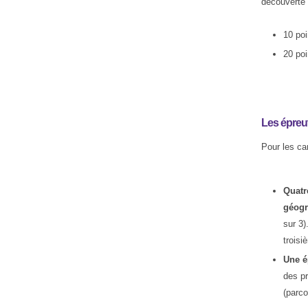
découverte 
10 poi
20 poi
Les épreu
Pour les ca
Quatr
géogr
sur 3)
troisi
Une é
des pr
(parco