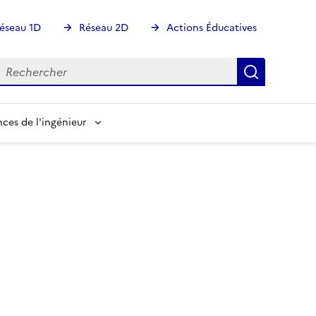
éseau 1D
Réseau 2D
Actions Éducatives
echercher
Rechercher
Recherch
nces de l'ingénieur