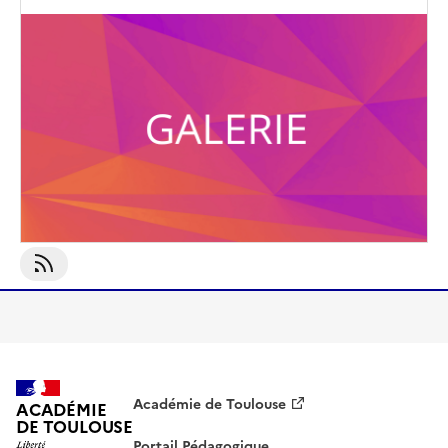
Image
de
couverture
(conseillée)
S'abonner À Droit D&#039;auteur
Académie de Toulouse
ACADÉMIE
DE TOULOUSE
Portail Pédagogique