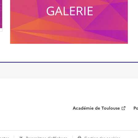
(conseillée)
Académie de Toulouse
Po