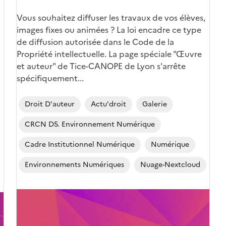
Corps
Vous souhaitez diffuser les travaux de vos élèves,
images fixes ou animées ? La loi encadre ce type
de diffusion autorisée dans le Code de la
Propriété intellectuelle. La page spéciale "Œuvre
et auteur" de Tice-CANOPE de Lyon s'arrête
spécifiquement...
Droit D'auteur
Actu'droit
Galerie
CRCN D5. Environnement Numérique
Cadre Institutionnel Numérique
Numérique
Environnements Numériques
Nuage-Nextcloud
Image
de
couverture