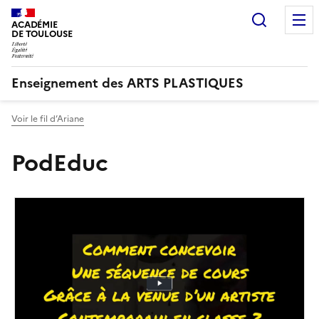
Recherc
ACADÉMIE
DE TOULOUSE
Enseignement des ARTS PLASTIQUES
Voir le fil d’Ariane
PodEduc
Image
de
couverture
(conseillée)