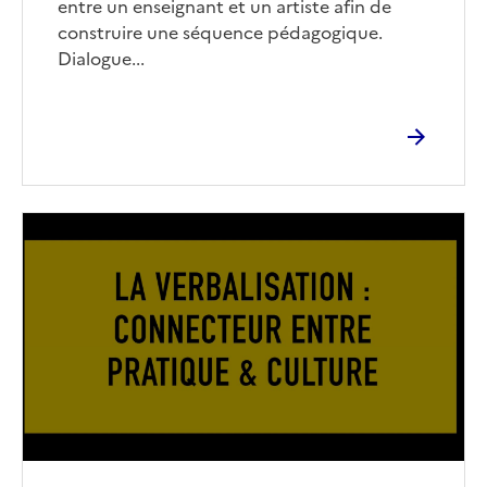
entre un enseignant et un artiste afin de
construire une séquence pédagogique.
Dialogue...
Image
de
couverture
(conseillée)