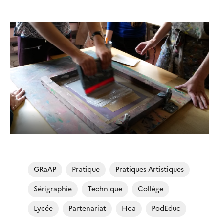
Image
de
couverture
(conseillée)
GRaAP
Pratique
Pratiques Artistiques
Sérigraphie
Technique
Collège
Lycée
Partenariat
Hda
PodEduc