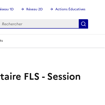
éseau 1D
Réseau 2D
Actions Éducatives
echercher
Rechercher
Recherch
ts
aire FLS - Session