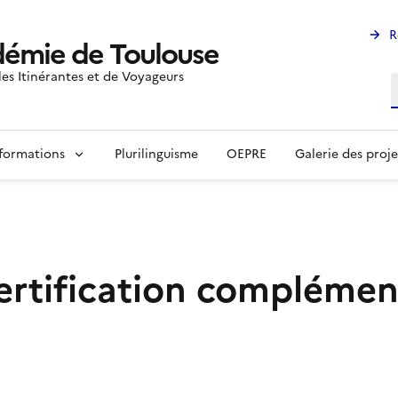
R
émie de Toulouse
les Itinérantes et de Voyageurs
R
formations
Plurilinguisme
OEPRE
Galerie des proje
ertification complément