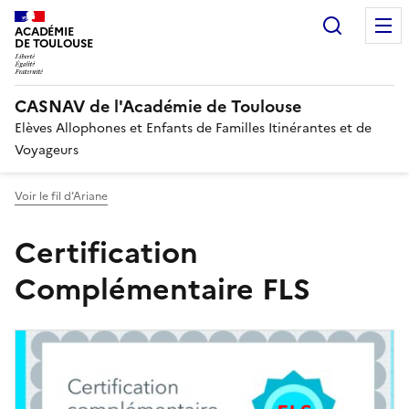
Recherc
ACADÉMIE
DE TOULOUSE
CASNAV de l'Académie de Toulouse
Elèves Allophones et Enfants de Familles Itinérantes et de
Voyageurs
Voir le fil d’Ariane
Certification
Complémentaire FLS
Image
de
couverture
(conseillée)