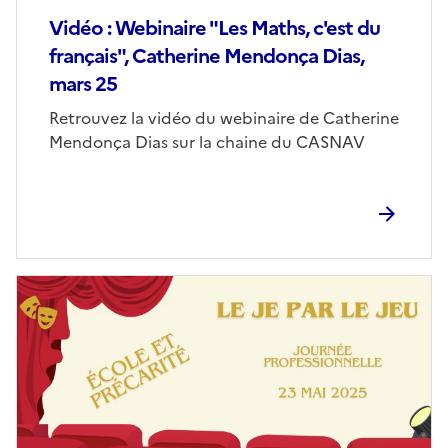
Vidéo : Webinaire "Les Maths, c'est du
français", Catherine Mendonça Dias,
mars 25
Corps
Retrouvez la vidéo du webinaire de Catherine
Mendonça Dias sur la chaine du CASNAV
Image
de
couverture
(conseillée)