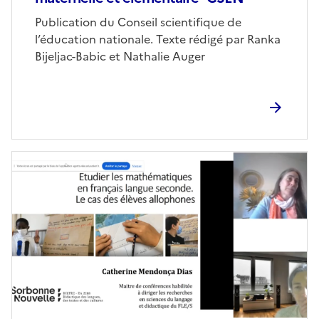
Corps
Publication du Conseil scientifique de
l’éducation nationale. Texte rédigé par Ranka
Bijeljac-Babic et Nathalie Auger
Image
de
couverture
(conseillée)