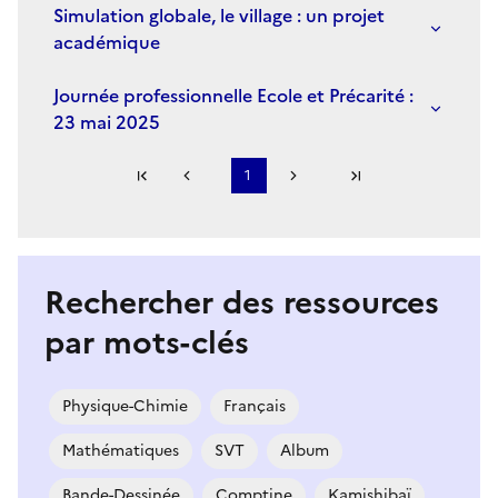
Simulation globale, le village : un projet
académique
Journée professionnelle Ecole et Précarité :
23 mai 2025
Première page
1
Page précédente
Page suivante
Dernière page
S'abonner à Accordéon
Rechercher des ressources
par mots-clés
Physique-Chimie
Français
Mathématiques
SVT
Album
Bande-Dessinée
Comptine
Kamishibaï