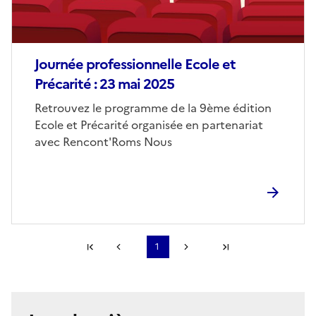
Journée professionnelle Ecole et
Précarité : 23 mai 2025
Corps
Retrouvez le programme de la 9ème édition
Ecole et Précarité organisée en partenariat
avec Rencont'Roms Nous
Première page
1
Page précédente
Page suivante
Dernière page
S'abonner à Accordéon