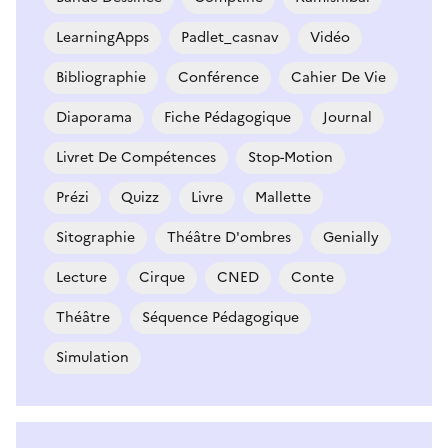
LearningApps
Padlet_casnav
Vidéo
Bibliographie
Conférence
Cahier De Vie
Diaporama
Fiche Pédagogique
Journal
Livret De Compétences
Stop-Motion
Prézi
Quizz
Livre
Mallette
Sitographie
Théâtre D'ombres
Genially
Lecture
Cirque
CNED
Conte
Théâtre
Séquence Pédagogique
Simulation