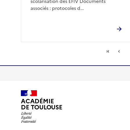
scolarisation des EFIV Documents
associés : protocoles d...
Première 
Page p
...
S'abonner à Accordéon
ACADÉMIE
DE TOULOUSE