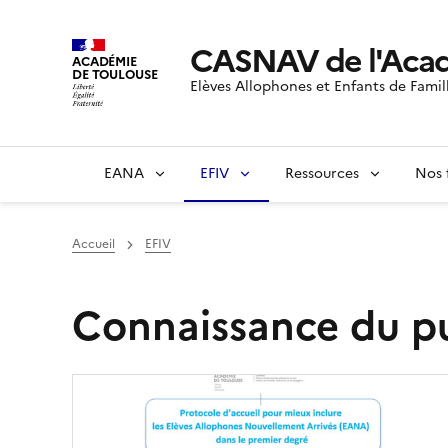
CASNAV de l'Acad
ACADÉMIE
DE TOULOUSE
Elèves Allophones et Enfants de Famil
EANA
EFIV
Ressources
Nos 
Accueil
EFIV
Connaissance du pu
Image
de
couverture