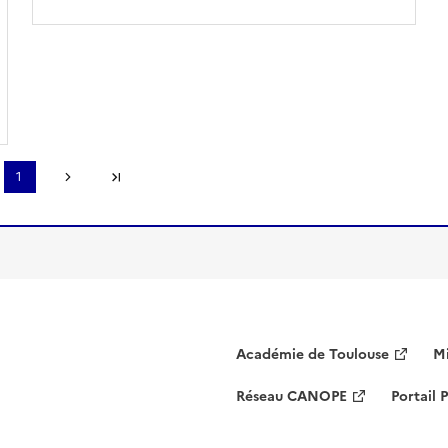
page
1
récédente
Page suivante
Dernière page
Académie de Toulouse
Mi
Réseau CANOPE
Portail