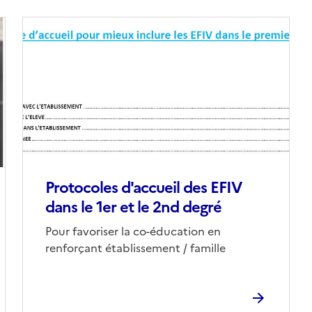
Image
de
couverture
(conseillée)
Protocoles d'accueil des EFIV
dans le 1er et le 2nd degré
Corps
Pour favoriser la co-éducation en
renforçant établissement / famille