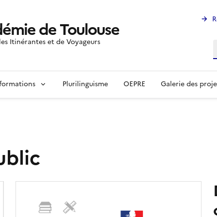
R
émie de Toulouse
les Itinérantes et de Voyageurs
R
formations
Plurilinguisme
OEPRE
Galerie des proje
blic