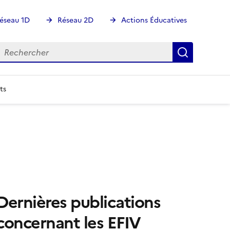
éseau 1D
Réseau 2D
Actions Éducatives
echercher
Rechercher
Recherch
ts
Dernières publications
concernant les EFIV