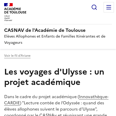
Recherc
ACADÉMIE
DE TOULOUSE
CASNAV de l'Académie de Toulouse
Elèves Allophones et Enfants de Familles Itinérantes et de
Voyageurs
Voir le fil d’Ariane
Les voyages d'Ulysse : un
projet académique
Dans le cadre du projet académique (
Innovathèque-
CARDIE
) "Lecture contée de l’Odyssée : quand des
élèves allophones suivent le parcours d’Ulysse",
coordonné par le CASNAv et réunissant une grande