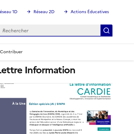
éseau 1D
Réseau 2D
Actions Éducatives
echercher
Rechercher
Recherch
Contribuer
Lettre Information
mage
e
ouverture
conseillée)