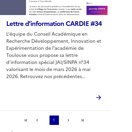
Lettre d'information CARDIE #34
Corps
L'équipe du Conseil Académique en
Recherche Développement, Innovation et
Expérimentation de l'académie de
À l’école Jules Ferry de
Toulouse vous propose sa lettre
Bagnères-de-Bigorre (65),
d'information spécial JAI/SINPA n°34
valorisant le mois de mars 2026 à mai
des espaces et une
2026. Retrouvez nos précédentes...
coopération repensés
pour le bien-être et les
apprentissages
À l’école Jules Ferry de Bagnères-de-Bigorre (65), l’équipe
Première page
1
Page précédente
Page suivante
Dernière page
...
pédagogique a engagé une réflexion globale autour des