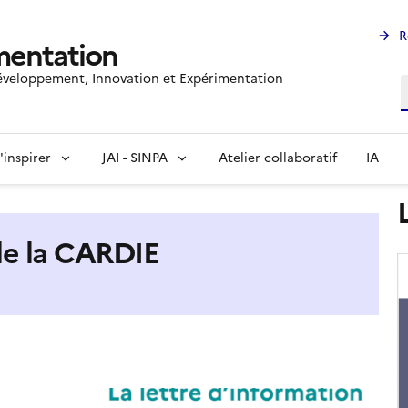
R
mentation
veloppement, Innovation et Expérimentation
R
'inspirer
JAI - SINPA
Atelier collaboratif
IA
 de la CARDIE
I
d
c
(