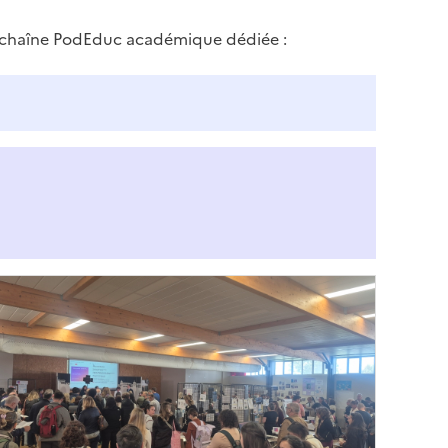
 la chaîne PodEduc académique dédiée :
Image
de
couverture
conseillée)