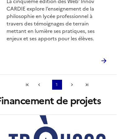
Corps
La cinquième édition des Web’ Innov
CARDIE explore l’enseignement de la
philosophie en lycée professionnel à
travers des témoignages de terrain
mettant en lumière ses pratiques, ses
enjeux et ses apports pour les élèves.
Première page
1
Page précédente
Page suivante
Dernière page
...
Financement de projets
'abonner à Accordéon
mage
e
ouverture