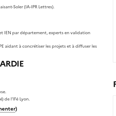
aisant-Soler (IA-IPR Lettres).
et IEN par département, experts en validation
E aidant à concrétiser les projets et à diffuser les
CARDIE
S
use.
I
) de l’IFé Lyon.
d
menter
)
c