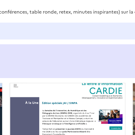
conférences, table ronde, retex, minutes inspirantes) sur
Image
de
couverture
(conseillée)
(