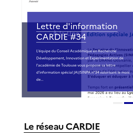
Retour sur la JAI / SINP
2026
La Journée SINPA 2026 a réuni les acteurs de l’académie
de Toulouse autour des enjeux de l’intelligence artificiell
en éducation, à travers conférence, table ronde, retours
d’expériences, échanges et...
Le réseau CARDIE