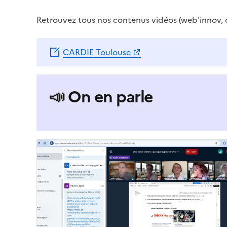
Retrouvez tous nos contenus vidéos (web'innov, 
CARDIE Toulouse
📣 On en parle
Image
de
couverture
(conseillée)