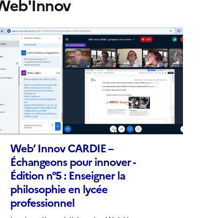
Web'Innov
espaces et du temps scolaire afin de favoriser le bien-être
'abonner à Accordéon
et les apprentissages de...
mage
e
ouverture
conseillée)
Web’ Innov CARDIE –
Échangeons pour innover -
Édition n°5 : Enseigner la
e
philosophie en lycée
professionnel