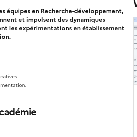
S
 les équipes en Recherche-développement,
ennent et impulsent des dynamiques
I
nt les expérimentations en établissement
d
c
ion.
(
catives.
imentation.
académie
Imag