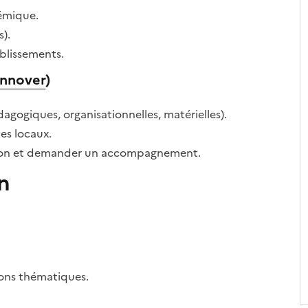
(
démique.
).
blissements.
Innover
)
agogiques, organisationnelles, matérielles).
es locaux.
tion et demander un accompagnement.
n
ions thématiques.