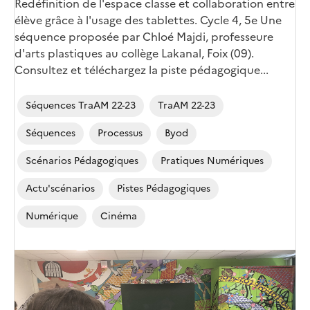
Corps
Redéfinition de l'espace classe et collaboration entre
élève grâce à l'usage des tablettes. Cycle 4, 5e Une
séquence proposée par Chloé Majdi, professeure
d'arts plastiques au collège Lakanal, Foix (09).
Consultez et téléchargez la piste pédagogique...
Séquences TraAM 22-23
TraAM 22-23
Séquences
Processus
Byod
Scénarios Pédagogiques
Pratiques Numériques
Actu'scénarios
Pistes Pédagogiques
Numérique
Cinéma
Image
de
couverture
(conseillée)