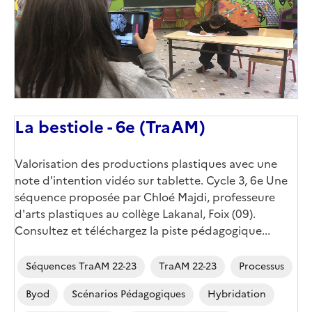
La bestiole - 6e (TraAM)
Corps
Valorisation des productions plastiques avec une
note d'intention vidéo sur tablette. Cycle 3, 6e Une
séquence proposée par Chloé Majdi, professeure
d'arts plastiques au collège Lakanal, Foix (09).
Consultez et téléchargez la piste pédagogique...
Séquences TraAM 22-23
TraAM 22-23
Processus
Byod
Scénarios Pédagogiques
Hybridation