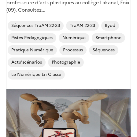
professeure d'arts plastiques au collège Lakanal, Foix
(09). Consultez...
Séquences TraAM 22-23
TraAM 22-23
Byod
Pistes Pédagogiques
Numérique
Smartphone
Pratique Numérique
Processus
Séquences
Actu'scénarios
Photographie
Le Numérique En Classe
Image
de
couverture
(conseillée)