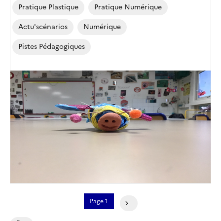
Pratique Plastique
Pratique Numérique
Actu'scénarios
Numérique
Pistes Pédagogiques
Image
de
couverture
(conseillée)
Pagination
Page 1
Page Suivante