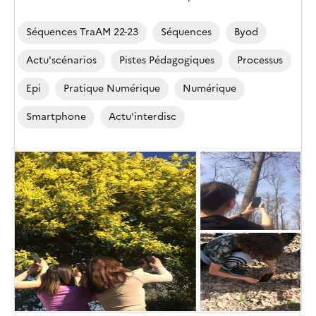
Séquences TraAM 22-23
Séquences
Byod
Actu'scénarios
Pistes Pédagogiques
Processus
Epi
Pratique Numérique
Numérique
Smartphone
Actu'interdisc
Image
de
couverture
(conseillée)