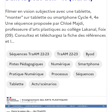
Corps
Filmer en vision subjective avec une tablette,
"monter" sur tablette ou smartphone Cycle 4, 4e
Une séquence proposée par Chloé Majdi,
professeure d'arts plastiques au collège Lakanal, Foix
(09). Consultez et téléchargez la fiche des références
et l...
Séquences TraAM 22-23
TraAM 22-23
Byod
Pistes Pédagogiques
Numérique
Smartphone
Pratique Numérique
Processus
Séquences
Tablette
Actu'scénarios
Image
de
couverture