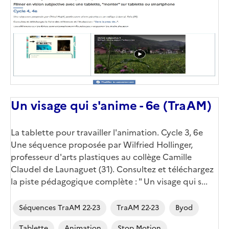
(conseillée)
Un visage qui s'anime - 6e (TraAM)
Corps
La tablette pour travailler l'animation. Cycle 3, 6e
Une séquence proposée par Wilfried Hollinger,
professeur d'arts plastiques au collège Camille
Claudel de Launaguet (31). Consultez et téléchargez
la piste pédagogique complète : " Un visage qui s...
Séquences TraAM 22-23
TraAM 22-23
Byod
Tablette
Animation
Stop Motion