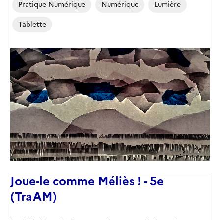
Pratique Numérique
Numérique
Lumière
Tablette
Image
de
couverture
(conseillée)
Joue-le comme Méliès ! - 5e
(TraAM)