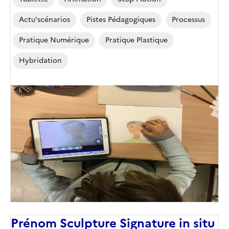
Actu'scénarios
Pistes Pédagogiques
Processus
Pratique Numérique
Pratique Plastique
Hybridation
Image
de
couverture
(conseillée)
Prénom Sculpture Signature in situ