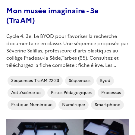
Mon musée imaginaire - 3e
(TraAM)
Corps
Cycle 4. 3e. Le BYOD pour favoriser la recherche
documentaire en classe. Une séquence proposée par
Séverine Salillas, professeure d'arts plastiques au
collège Pradeau-la Sède,Tarbes (65). Consultez et
téléchargez la fiche complète : fiche élève. Les...
Séquences TraAM 22-23
Séquences
Byod
Actu'scénarios
Pistes Pédagogiques
Processus
Pratique Numérique
Numérique
Smartphone
Image
de