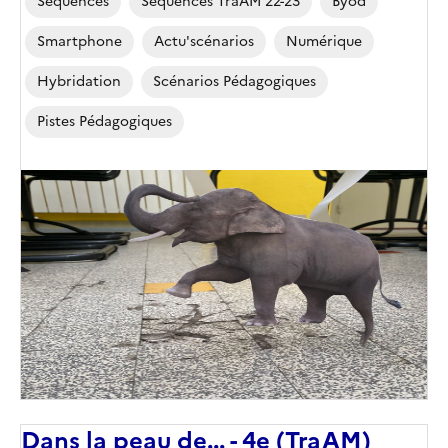
Séquences
Séquences TraAM 22-23
Byod
Smartphone
Actu'scénarios
Numérique
Hybridation
Scénarios Pédagogiques
Pistes Pédagogiques
Image
de
couverture
(conseillée)
Dans la peau de... - 4e (TraAM)