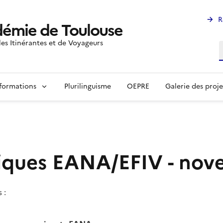
R
émie de Toulouse
les Itinérantes et de Voyageurs
R
formations
Plurilinguisme
OEPRE
Galerie des proje
miques EANA/EFIV - nov
 :