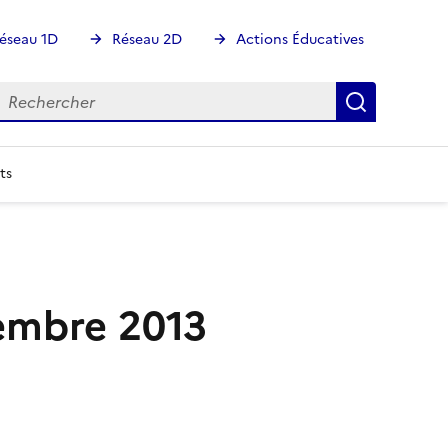
éseau 1D
Réseau 2D
Actions Éducatives
echercher
Rechercher
Recherch
ts
embre 2013