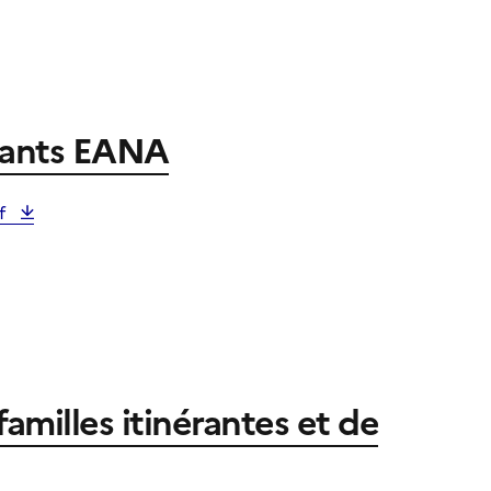
ivants EANA
df
familles itinérantes et de