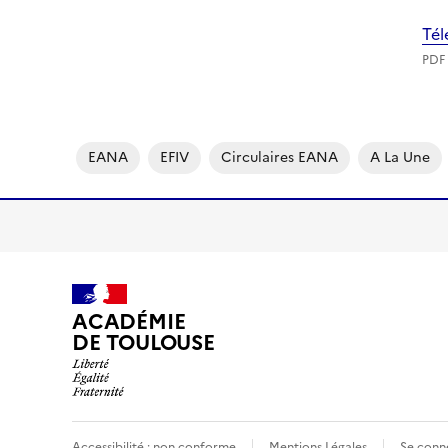
Tél
PDF 
EANA
EFIV
Circulaires EANA
A La Une
ACADÉMIE
DE TOULOUSE
Accessibilité : non conforme
Mentions Légales
Se conn