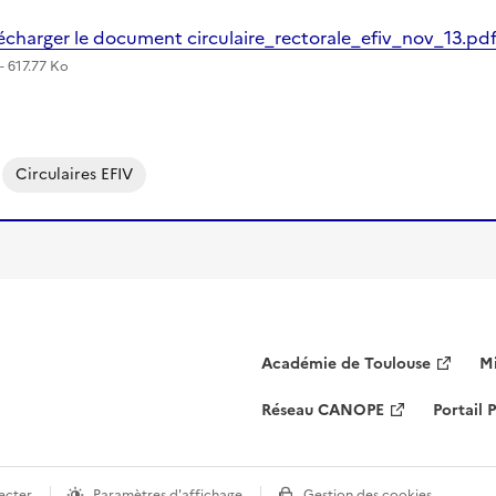
écharger le document circulaire_rectorale_efiv_nov_13.pd
- 617.77 Ko
Circulaires EFIV
Académie de Toulouse
Mi
Réseau CANOPE
Portail
ecter
Paramètres d'affichage
Gestion des cookies