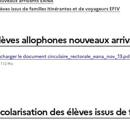
nouveaux arrivants EANA
lèves issus de familles itinérantes et de voyageurs EFIV
élèves allophones nouveaux arr
écharger le document circulaire_rectorale_eana_nov_13.p
 1.12 Mo
colarisation des élèves issus de 