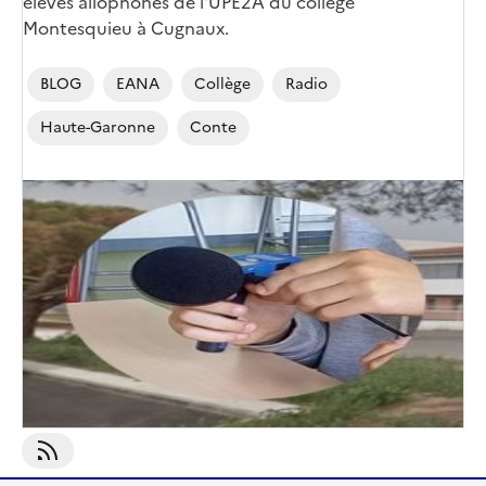
élèves allophones de l'UPE2A du collège
Montesquieu à Cugnaux.
BLOG
EANA
Collège
Radio
Haute-Garonne
Conte
S'abonner À Conte