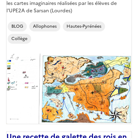
Corps
les cartes imaginaires réalisées par les élèves de
l'UPE2A de Sarsan (Lourdes)
BLOG
Allophones
Hautes-Pyrénées
Collège
Image
de
couverture
(conseillée)
Une recette de galette des rois en