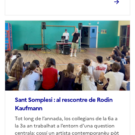
Image
de
couverture
(conseillée)
Sant Somplesi : al rescontre de Rodin
Kaufmann
Corps
Tot long de l’annada, los collegians de la 6a a
la 3a an trabalhat a l’entorn d’una question
centrala: cossí un artista contemporanèu pòt