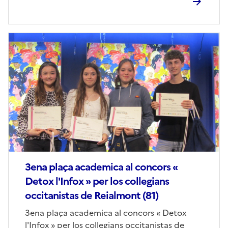
Image
de
couverture
(conseillée)
3ena plaça academica al concors «
Detox l'Infox » per los collegians
occitanistas de Reialmont (81)
Corps
3ena plaça academica al concors « Detox
l'Infox » per los collegians occitanistas de