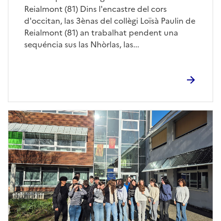
Reialmont (81) Dins l'encastre del cors
d'occitan, las 3ènas del collègi Loïsà Paulin de
Reialmont (81) an trabalhat pendent una
sequéncia sus las Nhòrlas, las...
Image
de
couverture
(conseillée)