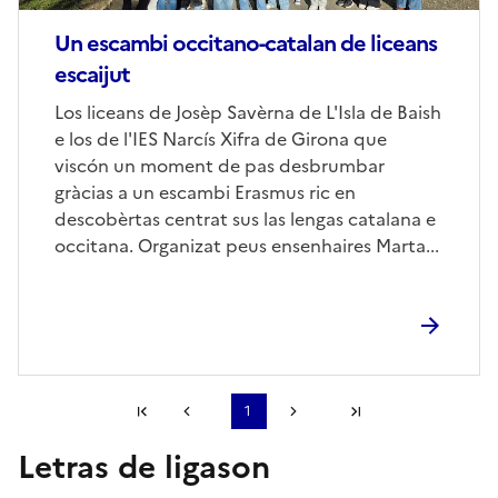
Un escambi occitano-catalan de liceans
escaijut
Corps
Los liceans de Josèp Savèrna de L'Isla de Baish
e los de l'IES Narcís Xifra de Girona que
viscón un moment de pas desbrumbar
gràcias a un escambi Erasmus ric en
descobèrtas centrat sus las lengas catalana e
occitana. Organizat peus ensenhaires Marta...
Première page
1
Page précédente
Page suivante
Dernière page
Letras de ligason
S'abonner à Accordéon