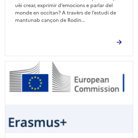
uèi crear, exprimir d’emocions e parlar del
monde en occitan? A travèrs de l’estudi de
mantunab cançon de Rodin...
Image
de
couverture
(conseillée)