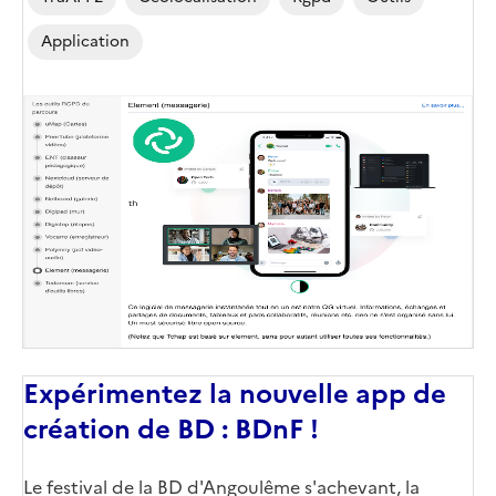
Application
Image
de
couverture
(conseillée)
Expérimentez la nouvelle app de
création de BD : BDnF !
Le festival de la BD d'Angoulême s'achevant, la