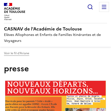
Recherc
ACADÉMIE
DE TOULOUSE
CASNAV de l'Académie de Toulouse
Elèves Allophones et Enfants de Familles Itinérantes et de
Voyageurs
Voir le fil d’Ariane
presse
Image
de
couverture
(conseillée)