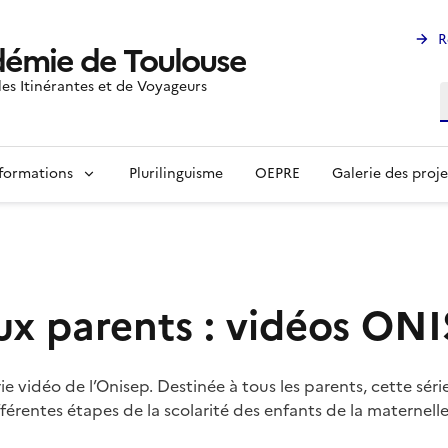
R
émie de Toulouse
les Itinérantes et de Voyageurs
R
formations
Plurilinguisme
OEPRE
Galerie des proje
ux parents : vidéos ON
ie vidéo de l’Onisep. Destinée à tous les parents, cette sér
ifférentes étapes de la scolarité des enfants de la maternell