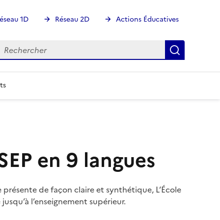
éseau 1D
Réseau 2D
Actions Éducatives
echercher
Rechercher
Recherch
ts
ISEP en 9 langues
ie présente de façon claire et synthétique, L’École
e jusqu’à l’enseignement supérieur.