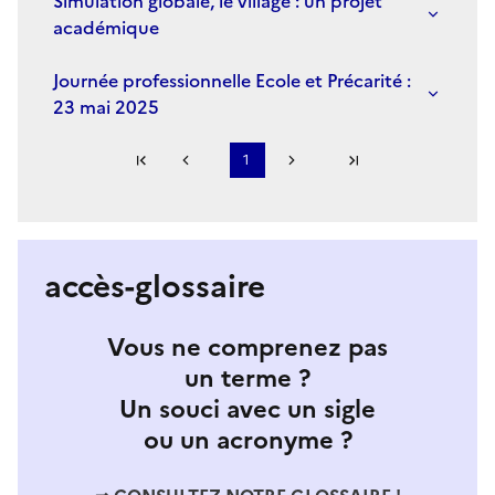
Simulation globale, le village : un projet
académique
Journée professionnelle Ecole et Précarité :
23 mai 2025
Première page
1
Page précédente
Page suivante
Dernière page
S'abonner à Accordéon
accès-glossaire
Vous ne comprenez pas
un terme ?
Un souci avec un sigle
ou un acronyme ?