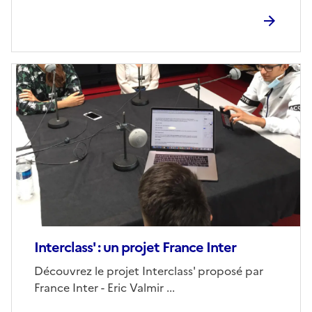
Image
de
couverture
(conseillée)
Interclass' : un projet France Inter
Corps
Découvrez le projet Interclass' proposé par
France Inter - Eric Valmir ...