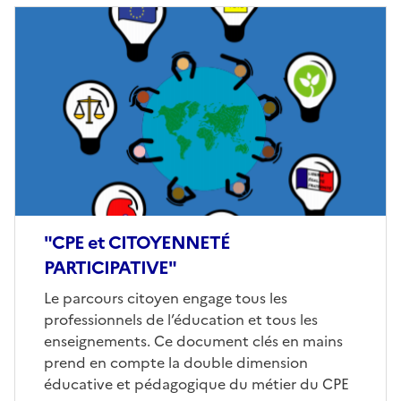
Image
de
couverture
(conseillée)
"CPE et CITOYENNETÉ
PARTICIPATIVE"
Corps
Le parcours citoyen engage tous les
professionnels de l’éducation et tous les
enseignements. Ce document clés en mains
prend en compte la double dimension
éducative et pédagogique du métier du CPE