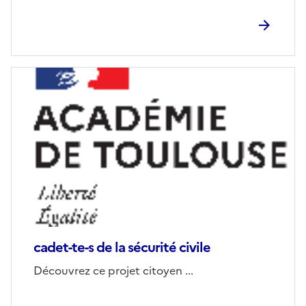
Image
de
couverture
(conseillée)
cadet-te-s de la sécurité civile
Corps
Découvrez ce projet citoyen ...