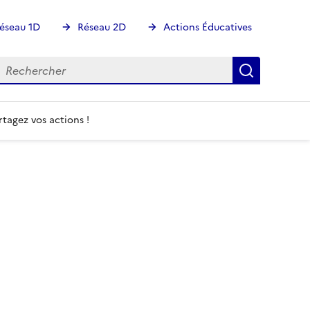
éseau 1D
Réseau 2D
Actions Éducatives
echercher
Rechercher
Recherch
rtagez vos actions !
Image