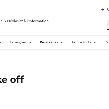
R
aux Médias et à l'Information
R
Enseigner
Ressources
Temps forts
Pa
ke off