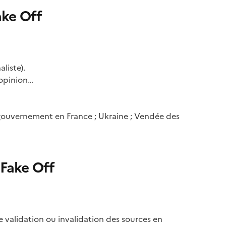
ake Off
liste).
 opinion…
u gouvernement en France ; Ukraine ; Vendée des
 Fake Off
de validation ou invalidation des sources en