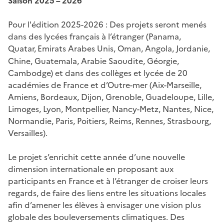
Saison 2025 – 2026
Pour l'édition 2025-2026 : Des projets seront menés
dans des lycées français à l’étranger (Panama,
Quatar,
Emirats Arabes Unis, Oman, Angola, Jordanie,
Chine, Guatemala, Arabie Saoudite, G
é
orgie,
Cambodge) et dans des coll
è
ges et lyc
é
e de 20
acad
é
mies de France et d
’
Outre-mer (Aix-Marseille,
Amiens, Bordeaux, Dijon, Grenoble, Guadeloupe, Lille,
Limoges, Lyon, Montpellier, Nancy-Metz, Nantes, Nice,
Normandie, Paris, Poitiers, Reims, Rennes, Strasbourg,
Versailles).
Le projet s’enrichit cette année d’une nouvelle
dimension internationale en proposant aux
participants en France et à l’étranger de croiser leurs
regards, de faire des liens entre les situations locales
afin d’amener les élèves à envisager une vision plus
globale des bouleversements climatiques. Des