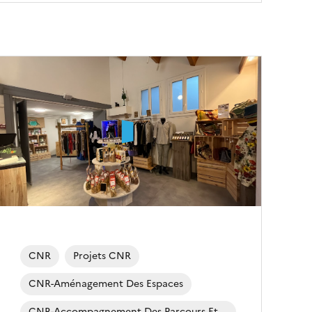
Image
de
couverture
conseillée)
CNR
Projets CNR
CNR-Aménagement Des Espaces
CNR-Accompagnement Des Parcours Et