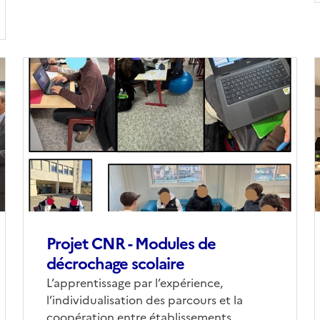
Image
de
couverture
(conseillée)
(
Projet CNR - Modules de
décrochage scolaire
Corps
L’apprentissage par l’expérience,
l’individualisation des parcours et la
coopération entre établissements