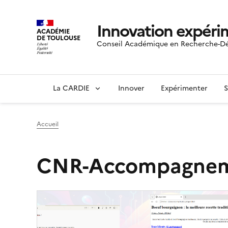
Innovation expéri
ACADÉMIE
DE TOULOUSE
Conseil Académique en Recherche-Dé
La CARDIE
Innover
Expérimenter
S
Accueil
CNR-Accompagnemen
Image
de
couverture