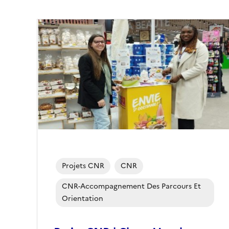
Image
de
couverture
(conseillée)
Projets CNR
CNR
CNR-Accompagnement Des Parcours Et
Orientation