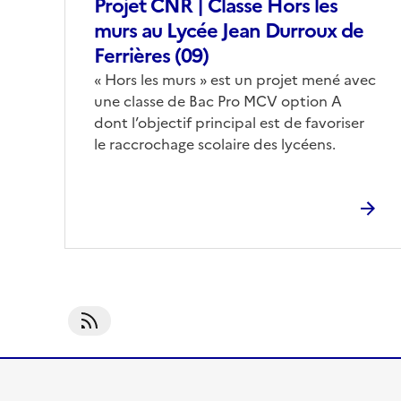
Projet CNR | Classe Hors les
murs au Lycée Jean Durroux de
Ferrières (09)
Corps
« Hors les murs » est un projet mené avec
une classe de Bac Pro MCV option A
dont l’objectif principal est de favoriser
le raccrochage scolaire des lycéens.
S'abonner À CNR-Accompagnement Des Parcours Et 