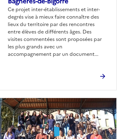
Bagnères-de-Bigorre
Corps
Ce projet inter-établissements et inter-
degrés vise à mieux faire connaître des
lieux du territoire par des rencontres
entre élèves de différents âges. Des
visites commentées sont proposées par
les plus grands avec un
accompagnement par un document...
Image
de
couverture
conseillée)