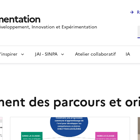
R
mentation
veloppement, Innovation et Expérimentation
R
'inspirer
JAI - SINPA
Atelier collaboratif
IA
t des parcours et ori
Image
de
couverture