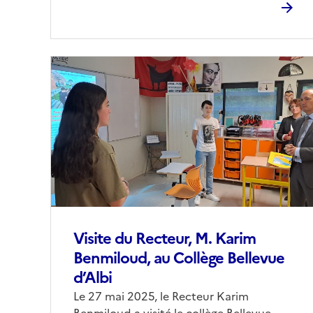
Image
de
couverture
(conseillée)
Visite du Recteur, M. Karim
Benmiloud, au Collège Bellevue
d’Albi
Corps
Le 27 mai 2025, le Recteur Karim