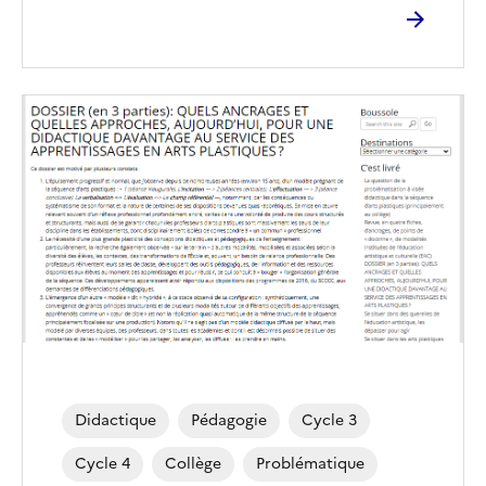
Image
de
couverture
(conseillée)
Didactique
Pédagogie
Cycle 3
Cycle 4
Collège
Problématique