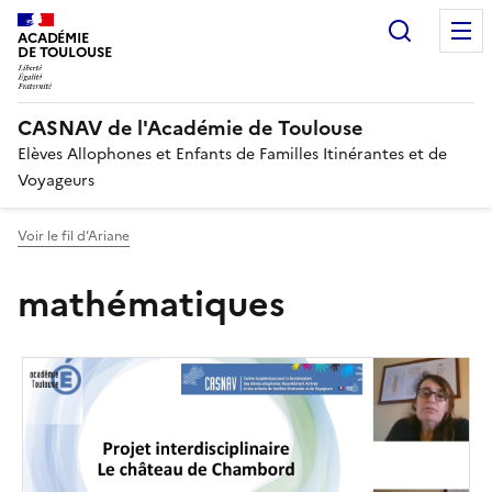
Recherc
ACADÉMIE
DE TOULOUSE
CASNAV de l'Académie de Toulouse
Elèves Allophones et Enfants de Familles Itinérantes et de
Voyageurs
Voir le fil d’Ariane
mathématiques
Image
de
couverture
(conseillée)