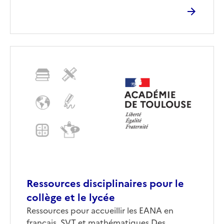
Ressources disciplinaires pour le
collège et le lycée
Corps
Ressources pour accueillir les EANA en
français, SVT et mathématiques Des