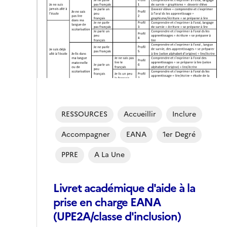
RESSOURCES
Accueillir
Inclure
Accompagner
EANA
1er Degré
PPRE
A La Une
Livret académique d'aide à la
prise en charge EANA
(UPE2A/classe d'inclusion)