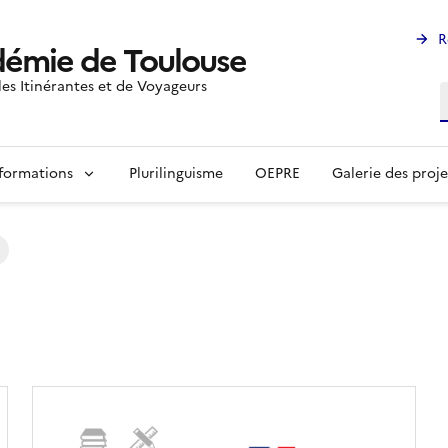
R
émie de Toulouse
les Itinérantes et de Voyageurs
R
formations
Plurilinguisme
OEPRE
Galerie des proje