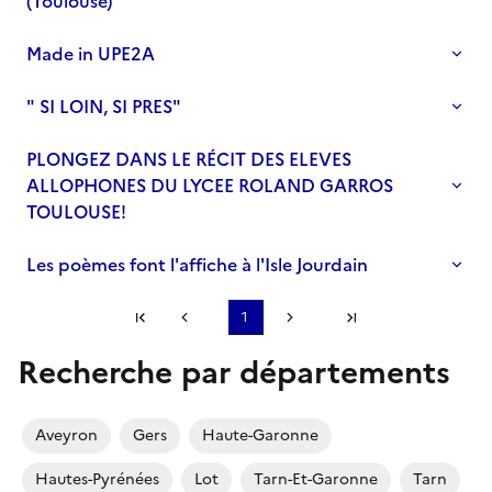
(Toulouse)
Made in UPE2A
" SI LOIN, SI PRES"
PLONGEZ DANS LE RÉCIT DES ELEVES
ALLOPHONES DU LYCEE ROLAND GARROS
TOULOUSE!
Les poèmes font l'affiche à l'Isle Jourdain
Première page
1
Page précédente
Page suivante
Dernière page
Recherche par départements
S'abonner à Accordéon
Aveyron
Gers
Haute-Garonne
Hautes-Pyrénées
Lot
Tarn-Et-Garonne
Tarn