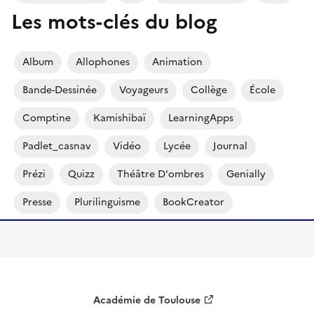
Les mots-clés du blog
Album
Allophones
Animation
Bande-Dessinée
Voyageurs
Collège
École
Comptine
Kamishibaï
LearningApps
Padlet_casnav
Vidéo
Lycée
Journal
Prézi
Quizz
Théâtre D'ombres
Genially
Presse
Plurilinguisme
BookCreator
Académie de Toulouse