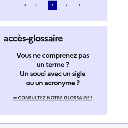
Première page
1
Page précédente
Page suivante
Dernière page
...
S'abonner à Accordéon
accès-glossaire
Vous ne comprenez pas
un terme ?
Un souci avec un sigle
ou un acronyme ?
⇒ CONSULTEZ NOTRE GLOSSAIRE !