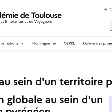
R
émie de Toulouse
les Itinérantes et de Voyageurs
R
formations
Plurilinguisme
OEPRE
Galerie des proje
au sein d'un territoire
n globale au sein d'un
re pyrénéen