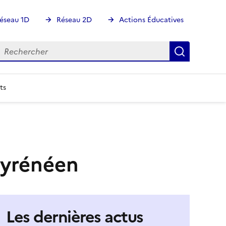
éseau 1D
Réseau 2D
Actions Éducatives
echercher
Rechercher
Recherch
ts
 pyrénéen
Les dernières actus