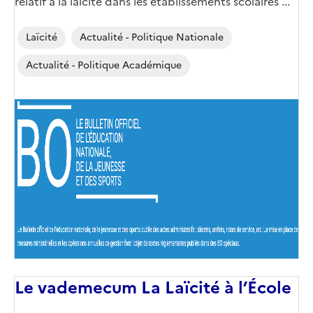
relatif à la laïcité dans les établissements scolaires ...
Laïcité
Actualité - Politique Nationale
Actualité - Politique Académique
Image
de
couverture
(conseillée)
Le vademecum La Laïcité à l’École