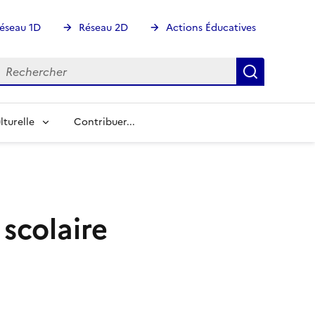
éseau 1D
Réseau 2D
Actions Éducatives
echercher
Rechercher
Recherch
lturelle
Contribuer...
 scolaire