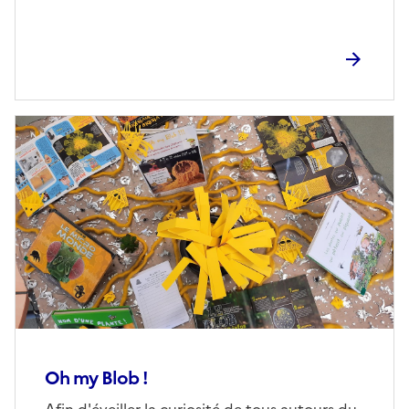
Image
de
couverture
(conseillée)
Oh my Blob !