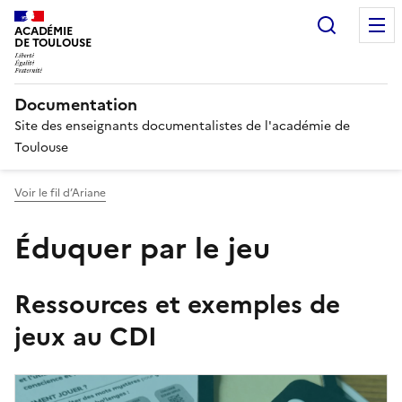
Recherc
ACADÉMIE
DE TOULOUSE
Documentation
Site des enseignants documentalistes de l'académie de
Toulouse
Voir le fil d’Ariane
Éduquer par le jeu
Ressources et exemples de
jeux au CDI
Image