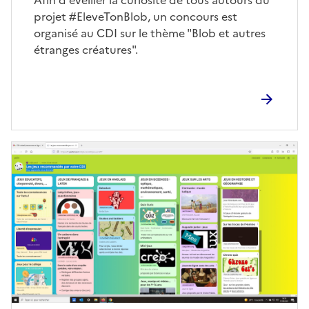
Corps
Afin d'éveiller la curiosité de tous autours du
projet #EleveTonBlob, un concours est
organisé au CDI sur le thème "Blob et autres
étranges créatures".
Image
de
couverture
(conseillée)