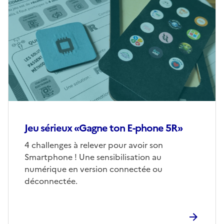
de
couverture
(conseillée)
Jeu sérieux «Gagne ton E-phone 5R»
Corps
4 challenges à relever pour avoir son
Smartphone ! Une sensibilisation au
numérique en version connectée ou
déconnectée.