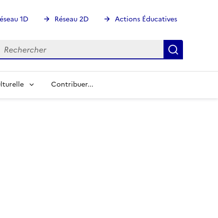
éseau 1D
Réseau 2D
Actions Éducatives
echercher
Rechercher
Recherch
lturelle
Contribuer...