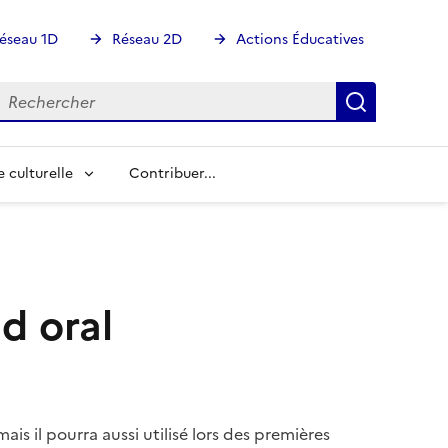
éseau 1D
Réseau 2D
Actions Éducatives
echercher
Rechercher
Recherch
e culturelle
Contribuer...
d oral
ais il pourra aussi utilisé lors des premières