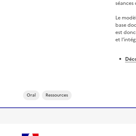
séances 
Le modèl
base docu
est donc
et l’inté
Déco
Oral
Ressources