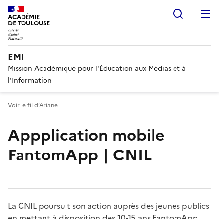
Recherc
ACADÉMIE
DE TOULOUSE
EMI
Mission Académique pour l'Éducation aux Médias et à
l'Information
Voir le fil d’Ariane
Appplication mobile
FantomApp | CNIL
Image
La CNIL poursuit son action auprès des jeunes publics
en mettant à disposition des 10-15 ans FantomApp.