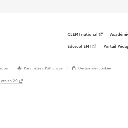
CLEMI national
Académie
Eduscol EMI
Portail Péd
ecter
Paramètres d'affichage
Gestion des cookies
e etalab-2.0