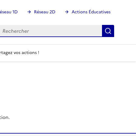
éseau 1D
Réseau 2D
Actions Éducatives
echercher
Rechercher
Recherch
rtagez vos actions !
tion.