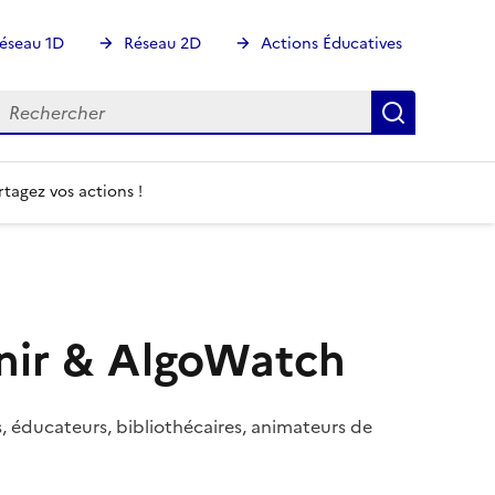
éseau 1D
Réseau 2D
Actions Éducatives
echercher
Rechercher
Recherch
rtagez vos actions !
enir & AlgoWatch
s, éducateurs, bibliothécaires, animateurs de
Image