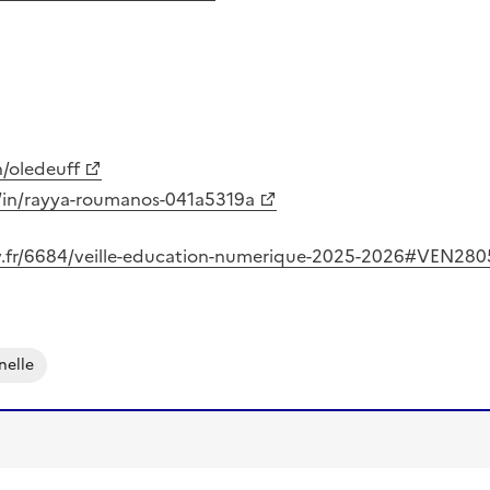
n/oledeuff
/in/rayya-roumanos-041a5319a
uv.fr/6684/veille-education-numerique-2025-2026#VEN28
nelle