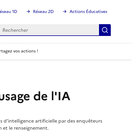
éseau 1D
Réseau 2D
Actions Éducatives
echercher
Rechercher
Recherch
rtagez vos actions !
usage de l'IA
s d’intelligence artificielle par des enquêteurs
on et le renseignement.