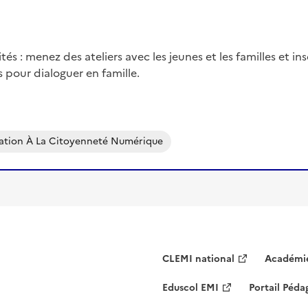
ités : menez des ateliers avec les jeunes et les familles et i
 pour dialoguer en famille.
ation À La Citoyenneté Numérique
CLEMI national
Académie
Eduscol EMI
Portail Péd