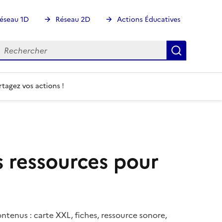
éseau 1D
Réseau 2D
Actions Éducatives
echercher
Rechercher
Recherch
rtagez vos actions !
s ressources pour
ntenus : carte XXL, fiches, ressource sonore,