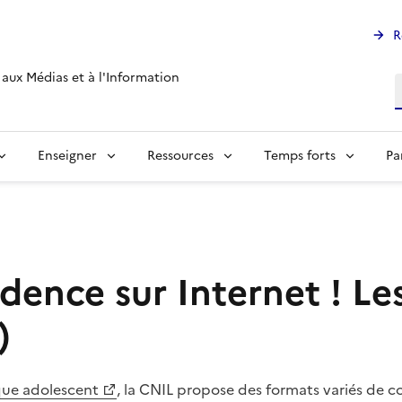
R
aux Médias et à l'Information
R
Enseigner
Ressources
Temps forts
Pa
ence sur Internet ! Le
)
ique adolescent
, la CNIL propose des formats variés de co