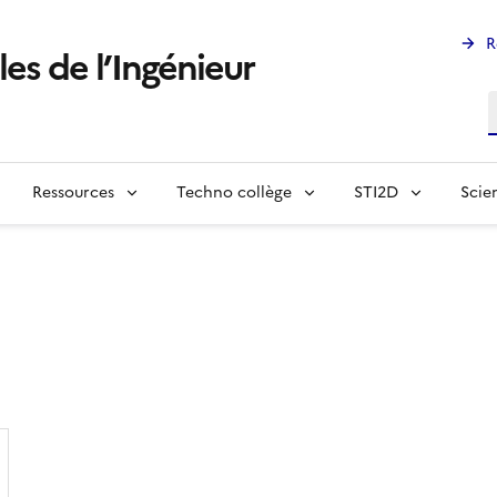
R
les de l’Ingénieur
R
Ressources
Techno collège
STI2D
Scie