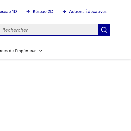
éseau 1D
Réseau 2D
Actions Éducatives
echercher
Rechercher
Recherch
nces de l'ingénieur