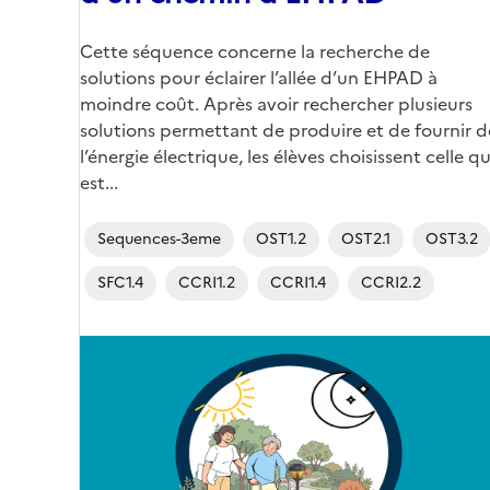
Corps
Cette séquence concerne la recherche de
solutions pour éclairer l’allée d’un EHPAD à
moindre coût. Après avoir rechercher plusieurs
solutions permettant de produire et de fournir d
l’énergie électrique, les élèves choisissent celle qu
est...
Sequences-3eme
OST1.2
OST2.1
OST3.2
SFC1.4
CCRI1.2
CCRI1.4
CCRI2.2
Image
de
couverture
(conseillée)