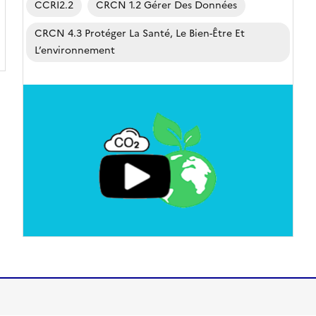
CCRI2.2
CRCN 1.2 Gérer Des Données
CRCN 4.3 Protéger La Santé, Le Bien-Être Et
L’environnement
Image
de
couverture
(conseillée)