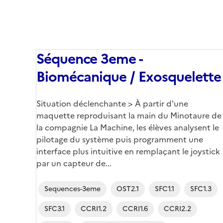
Séquence 3eme -
Biomécanique / Exosquelette
Corps
Situation déclenchante > À partir d'une
maquette reproduisant la main du Minotaure de
la compagnie La Machine, les élèves analysent le
pilotage du système puis programment une
interface plus intuitive en remplaçant le joystick
par un capteur de...
Sequences-3eme
OST2.1
SFC1.1
SFC1.3
SFC3.1
CCRI1.2
CCRI1.6
CCRI2.2