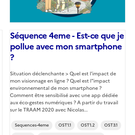
Séquence 4eme - Est-ce que je
pollue avec mon smartphone
?
Corps
Situation déclenchante > Quel est l'impact de
mon visionnage en ligne ? Quel est l"impact
environnemental de mon smartphone ?
Comment être sensibilisé avec une app dédiée
aux éco-gestes numériques ? A partir du travail
sur le TRAAM 2020 avec Nicolas...
Sequences-4eme
OST1.1
OST1.2
OST3.1