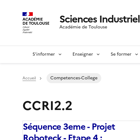
Sciences Industriel
ACADÉMIE
DE TOULOUSE
Académie de Toulouse
S'informer
Enseigner
Se former
Competences-College
Accueil
CCRI2.2
Séquence 3eme - Projet
Roboteck - Etape 4 :