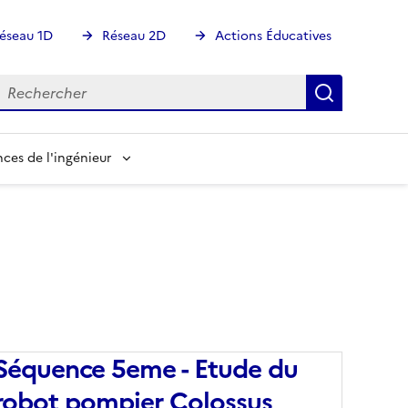
éseau 1D
Réseau 2D
Actions Éducatives
echercher
Rechercher
Recherch
nces de l'ingénieur
Séquence 5eme - Etude du
robot pompier Colossus