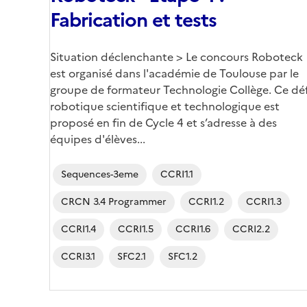
Fabrication et tests
Corps
Situation déclenchante > Le concours Roboteck
est organisé dans l'académie de Toulouse par le
groupe de formateur Technologie Collège. Ce déf
robotique scientifique et technologique est
proposé en fin de Cycle 4 et s’adresse à des
équipes d'élèves...
Sequences-3eme
CCRI1.1
CRCN 3.4 Programmer
CCRI1.2
CCRI1.3
CCRI1.4
CCRI1.5
CCRI1.6
CCRI2.2
CCRI3.1
SFC2.1
SFC1.2