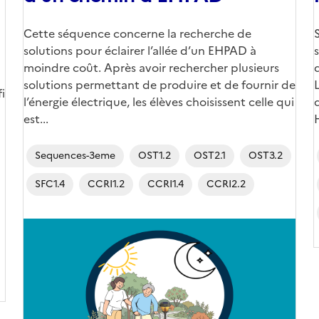
Corps
Cette séquence concerne la recherche de
solutions pour éclairer l’allée d’un EHPAD à
moindre coût. Après avoir rechercher plusieurs
solutions permettant de produire et de fournir de
i
l’énergie électrique, les élèves choisissent celle qui
est...
Sequences-3eme
OST1.2
OST2.1
OST3.2
SFC1.4
CCRI1.2
CCRI1.4
CCRI2.2
Image
de
couverture
(conseillée)