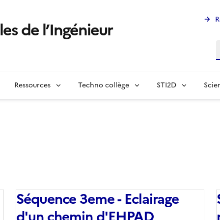
R
les de l’Ingénieur
R
Ressources
Techno collège
STI2D
Scie
Séquence 3eme - Eclairage
d'un chemin d'EHPAD