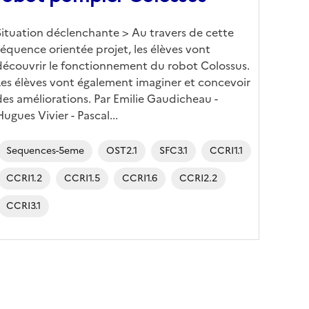
Corps
Situation déclenchante > Au travers de cette
séquence orientée projet, les élèves vont
découvrir le fonctionnement du robot Colossus.
Les élèves vont également imaginer et concevoir
des améliorations. Par Emilie Gaudicheau -
Hugues Vivier - Pascal...
Sequences-5eme
OST2.1
SFC3.1
CCRI1.1
CCRI1.2
CCRI1.5
CCRI1.6
CCRI2.2
CCRI3.1