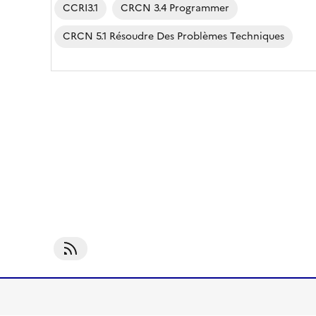
CCRI3.1
CRCN 3.4 Programmer
CRCN 5.1 Résoudre Des Problèmes Techniques
S'abonner À CCRI2.2